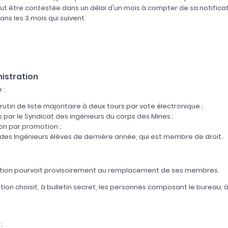
peut être contestée dans un délai d'un mois à compter de sa notific
ans les 3 mois qui suivent.
nistration
 :
utin de liste majoritaire à deux tours par vote électronique ;
par le Syndicat des ingénieurs du corps des Mines ;
on par promotion ;
es Ingénieurs élèves de dernière année, qui est membre de droit.
ration pourvoit provisoirement au remplacement de ses membres.
on choisit, à bulletin secret, les personnes composant le bureau, à 
;