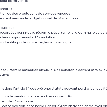
sont les suivantes :
membres ;
ation ou des prestations de services rendues ;
 réalisées sur le budget annuel de l'Association :
 publique ;
ccordées par l'Etat, la région, le Département, la Commune et leurs
valeurs appartenant à l'Association ;
 interdite par les lois et règlements en vigueur.
cquittant la cotisation annuelle. Ces adhérents doivent être ou a
ations.
nis dans l'article 6.1 des présents statuts peuvent perdre leur qual
annuelle pendant deux exercices consécutifs ;
ent de l'Association ;
 ; cette décision, prise par le Conseil d'Administration après avoir 