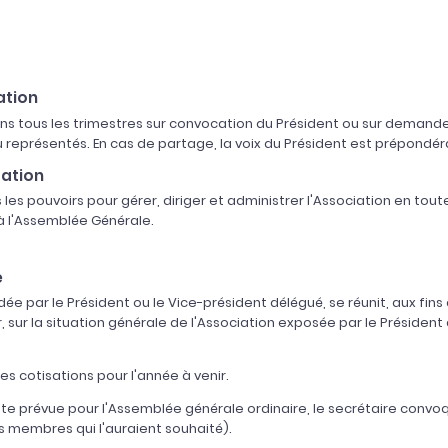
ation
ins tous les trimestres sur convocation du Président ou sur demande
représentés. En cas de partage, la voix du Président est prépondér
ration
 les pouvoirs pour gérer, diriger et administrer l'Association en tou
 l'Assemblée Générale.
e
 par le Président ou le Vice-président délégué, se réunit, aux fins d
r, sur la situation générale de l'Association exposée par le Présiden
s cotisations pour l'année à venir.
date prévue pour l'Assemblée générale ordinaire, le secrétaire convo
es membres qui l'auraient souhaité).