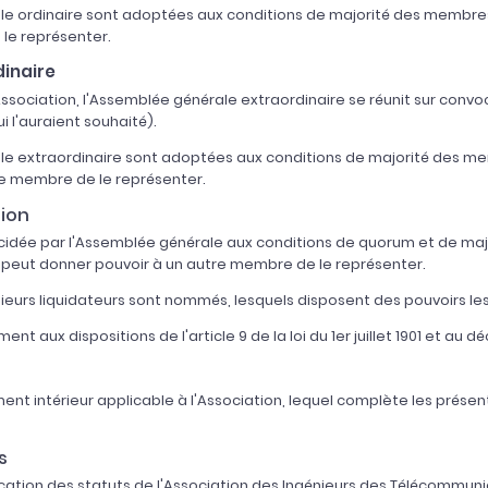
rale ordinaire sont adoptées aux conditions de majorité des membre
le représenter.
dinaire
sociation, l'Assemblée générale extraordinaire se réunit sur convoc
 l'auraient souhaité).
rale extraordinaire sont adoptées aux conditions de majorité des 
re membre de le représenter.
tion
décidée par l'Assemblée générale aux conditions de quorum et de maj
 peut donner pouvoir à un autre membre de le représenter.
eurs liquidateurs sont nommés, lesquels disposent des pouvoirs les
t aux dispositions de l'article 9 de la loi du 1er juillet 1901 et au dé
ment intérieur applicable à l'Association, lequel complète les présen
s
ication des statuts de l'Association des Ingénieurs des Télécommuni