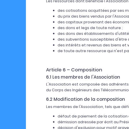
Les ressources dont bénéficie l'Association 
des cotisations acquittées par ses 
du prix des biens vendus par l'Associ
des capitaux provenant des économies
des dons et legs de toute nature ;
des dons des établissements d'utilité
des subventions susceptibles d'être a
des intérêts et revenus des biens et 
de toute autre ressource qui n'est pas
Article 6 – Composition
6.1 Les membres de l'Association
L'Association est composée des adhérents a
du Corps des Ingénieurs des Télécommunic
6.2 Modification de la composition
Les membres de l'Association, tels que défi
défaut de paiement de la cotisation 
démission adressée par écrit au Présid
décision d'exclusion pour motif grave