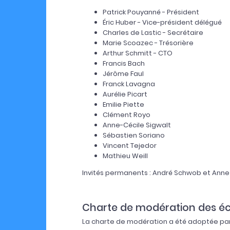
Patrick Pouyanné - Président
Éric Huber - Vice-président délégué
Charles de Lastic - Secrétaire
Marie Scoazec - Trésorière
Arthur Schmitt - CTO
Francis Bach
Jérôme Faul
Franck Lavagna
Aurélie Picart
Emilie Piette
Clément Royo
Anne-Cécile Sigwalt
Sébastien Soriano
Vincent Tejedor
Mathieu Weill
Invités permanents : André Schwob et Anne
Charte de modération des é
La charte de modération a été adoptée par l